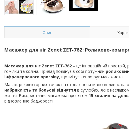
Опис
Харак
Масажер для ніг Zenet ZET-762: Роликово-компр
Масажер для ніг Zenet ZET-762
– це інноваційний пристрій,
гомілки та коліна. Прилад поєднує в собі потужний
роликовий
інфрачервоного прогріву
, що імітує тепло рук масажиста.
Масаж рефлекторних точок на стопах позитивно впливає на о
набряклість та больові відчуття
в суглобах, які є наслідк
життя. Використання масажера протягом
15 хвилин на день
відновленню бадьорості.