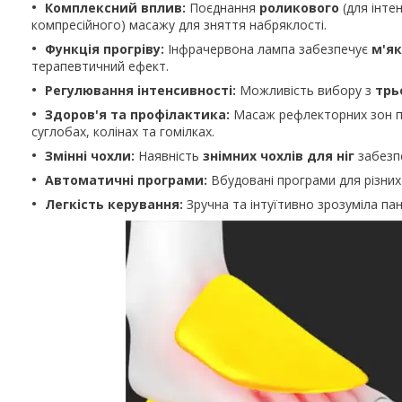
Комплексний вплив:
Поєднання
роликового
(для інтен
компресійного) масажу для зняття набряклості.
Функція прогріву:
Інфрачервона лампа забезпечує
м'як
терапевтичний ефект.
Регулювання інтенсивності:
Можливість вибору з
трь
Здоров'я та профілактика:
Масаж рефлекторних зон по
суглобах, колінах та гомілках.
Змінні чохли:
Наявність
знімних чохлів для ніг
забезпе
Автоматичні програми:
Вбудовані програми для різних
Легкість керування:
Зручна та інтуїтивно зрозуміла пан