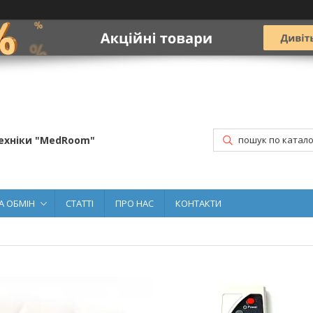
ехніки "MedRoom"
А ОБМІН
СТАТТІ
ПРО НАС
КОНТАКТИ