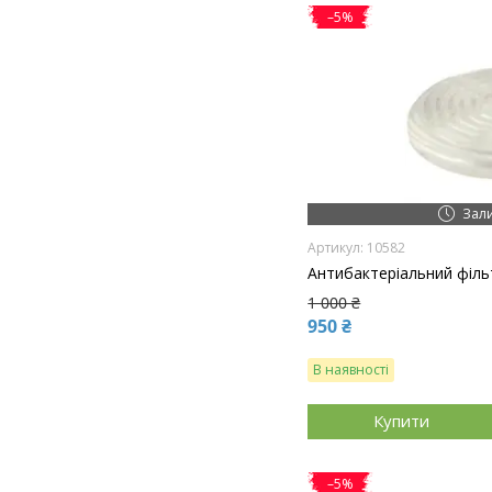
–5%
Зал
10582
Антибактеріальний філь
1 000 ₴
950 ₴
В наявності
Купити
–5%