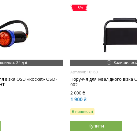
–5%
ишилось 24 дні
Залишилось 
10160
ля візка OSD «Rocket» OSD-
Поруччя для інвалідного візка
HT
002
2 000 ₴
1 900 ₴
В наявності
Купити