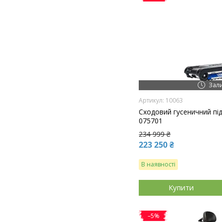
Зал
10063
Сходовий гусеничний під
075701
234 999 ₴
223 250 ₴
В наявності
Купити
–5%