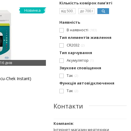
Кількість комірок пам'яті
Новинка
Наявність
В наявності
183
Тип елементів живлення
CR2032
2
Тип харчування
Акумулятор
1
16 днів
Звукове сповіщення
Так
2
cu-Chek Instant)
Функція автовідключення
Так
2
Контакти
Інтернет-магазин медтехніки