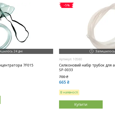
–5%
ишилось 24 дні
Залишилось 
10580
онцентратора 7F015
Силіконовий набір трубок для а
SP-0033
700 ₴
665 ₴
В наявності
Купити