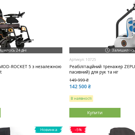
ишилось 24 дні
Залишилось 
10725
-MOD-ROCKET 5 з незалежною
Реабілітаційний тренажер ZEPU
t
пасивний) для рук та ніг
149 999 ₴
142 500 ₴
В наявності
Купити
Новинка
–5%