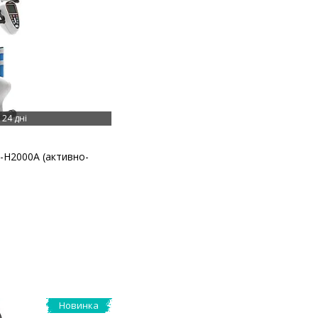
24 дні
-H2000A (активно-
Новинка