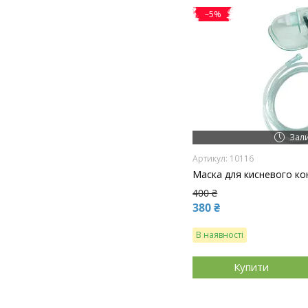
–5%
Зал
10116
Маска для кисневого к
400 ₴
380 ₴
В наявності
Купити