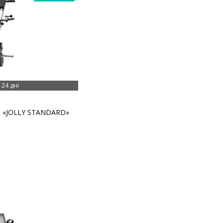
24 дні
к «JOLLY STANDARD»