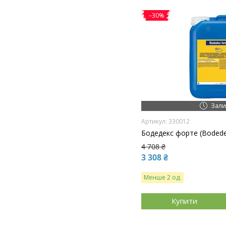
–30%
Зали
330012
Бодедекс форте (Bodedex
4 708 ₴
3 308 ₴
Менше 2 од.
Купити