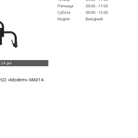
Пʼятниця
09:00
17:00
Субота
09:00
15:00
Неділя
Вихідний
24 дні
 OSD «Modern» MA014-