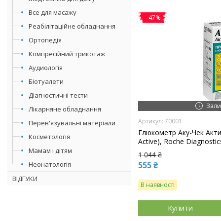
Все для масажу
–47%
Реабілітаційне обладнання
Ортопедія
Компресійний трикотаж
Аудиологія
Біотуалети
Діагностичні тести
Зали
Лікарняне обладнання
70001
Перев'язувальні матеріали
Глюкометр Аку-Чек Актив
Косметологія
Active), Roche Diagnost
Мамам і дітям
1 044 ₴
Неонатологія
555 ₴
ВІДГУКИ
В наявності
Купити