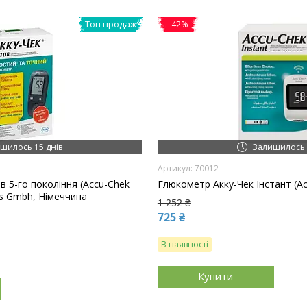
Топ продаж
–42%
шилось 15 днів
Залишилось 
70012
 5-го покоління (Accu-Chek
Глюкометр Акку-Чек Інстант (Ac
ics Gmbh, Німеччина
1 252 ₴
725 ₴
В наявності
Купити