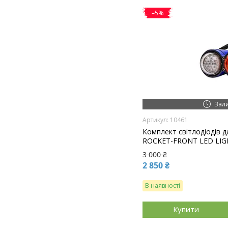
–5%
Зал
10461
Комплект світлодіодів д
ROCKET-FRONT LED LIG
3 000 ₴
2 850 ₴
В наявності
Купити