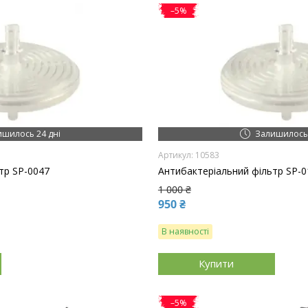
–5%
ишилось 24 дні
Залишилось 
10583
тр SP-0047
Антибактеріальний фільтр SP-0
1 000 ₴
950 ₴
В наявності
Купити
–5%