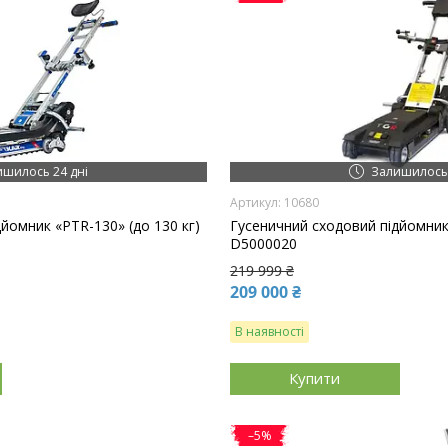
ишилось 24 дні
Залишилось 
10680
йомник «PTR-130» (до 130 кг)
Гусеничний сходовий підйомни
D5000020
219 999 ₴
209 000 ₴
В наявності
Купити
–5%