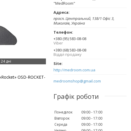
"MedRoom"
просп. Центральний, 138/1 Офіс 3,
Миколаїв, Україна
+380 (95) 583-08-08
Viber
+380 (68) 583-08-08
Відділ продажу
24 дні
http://medroom.com.ua
 «Rocket» OSD-ROCKET-
medroomshop@gmail.com
Графік роботи
Понеділок
09:00
17:00
Вівторок
09:00
17:00
Середа
09:00
17:00
Четвер
09:00
17:00