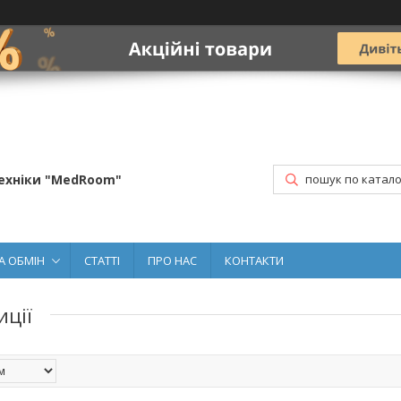
ехніки "MedRoom"
А ОБМІН
СТАТТІ
ПРО НАС
КОНТАКТИ
иції