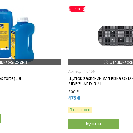
–5%
шилось 25 днів
Залишилось 
10466
 forte) 5л
Щиток захисний для візка OSD
SIDEGUARD-R / L
500 ₴
475 ₴
В наявності
Купити