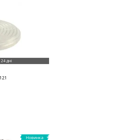
24 дні
121
Новинка