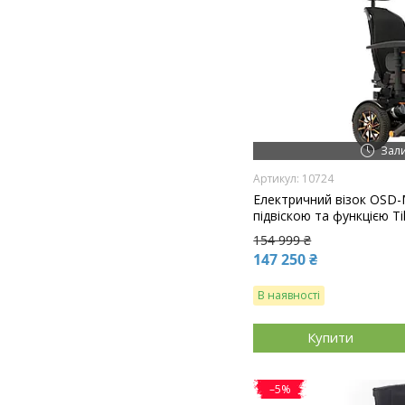
Зал
10724
Електричний візок OSD
підвіскою та функцією Til
154 999 ₴
147 250 ₴
В наявності
Купити
–5%