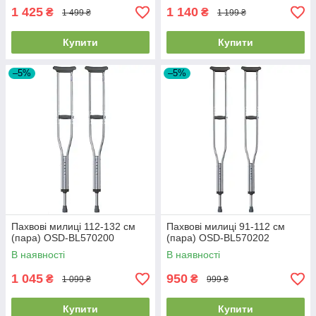
1 425
1 140
₴
₴
1 499 ₴
1 199 ₴
Купити
Купити
–5%
–5%
Пахвові милиці 112-132 см
Пахвові милиці 91-112 см
(пара) OSD-BL570200
(пара) OSD-BL570202
В наявності
В наявності
1 045
950
₴
₴
1 099 ₴
999 ₴
Купити
Купити