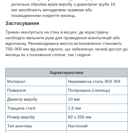
ретельна обробка країв виробу з діаметром труби 10
мм запобігають випадковим травмам або
пошкодженням покриття милиць.
Застосування
Тримач монтується на стіну в місцях, де користувачу
необхідно звільнити руки для проведення маніпуляцій або
відпочинку. Рекомендована висота встановлення становить
700–900 мм від рівня підлоги, що забезпечує легкий доступ до
милиць як з положення стоячи, так і сидячи.
Характеристики
Матеріал
Нержавіюча сталь AISI 304
Поверхня
Полірована (глянець)
Діаметр виробу
10 мм
Товщина сталі
1,5 мм
Розмір виробу
60 х 200 мм
Тип монтажу
Настінний