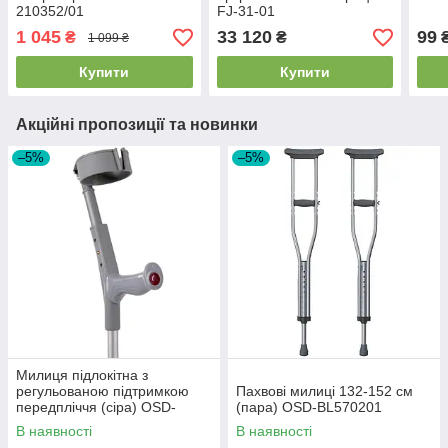
210352/01
FJ-31-01
1 045
33 120
99
₴
₴
1 099 ₴
Купити
Купити
Акційні пропозиції та новинки
–5%
–5%
Милиця підлокітна з
регульованою підтримкою
Пахвові милиці 132-152 см
передпліччя (сіра) OSD-
(пара) OSD-BL570201
BL580208
В наявності
В наявності