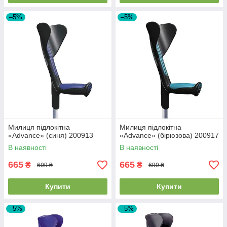
–5%
–5%
Милиця підлокітна
Милиця підлокітна
«Advance» (синя) 200913
«Advance» (бірюзова) 200917
В наявності
В наявності
665
665
₴
₴
699 ₴
699 ₴
Купити
Купити
–5%
–5%