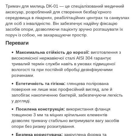
Тримач для милиць DK-01 — це спеціалізований медичний
аксесуар, розроблений для створення безбар'єрного
середовища в лікарнях, реабілітаційних центрах та санвузлах
для осіб з інвалідністю. Він забезпечує надійну фіксацію
засобів опори, дозволяючи пацієнту зручно розташувати їх
поруч із собою, не захаращуючи простір.
Переваги
Максимальна стійкість до корозії:
виготовлення з
високоякісної нержавіючої сталі AISI 304 гарантує
тривалий термін служби навіть в умовах підвищеної
вологості та при постійній обробці дезінфікуючими
розчинами.
Естетичність та гігієна:
глянцева полірована
поверхня не лише має професійний вигляд, але й
запобігає накопиченню бактерій, забезпечуючи легкість
у догляді.
Посилена конструкція:
використання фланця
товщиною 3 мм та міцних кріпильних елементів
дозволяє тримачу стабільно витримувати вагу засобів
опори без ризику розхитування.
Безпека користувача:
закруглена форма та