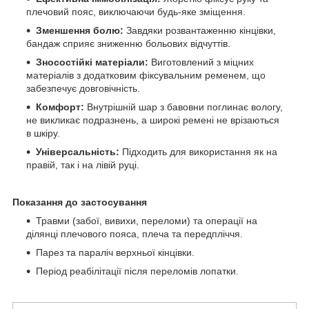
плечовий пояс, виключаючи будь-яке зміщення.
Зменшення болю:
Завдяки розвантаженню кінцівки,
бандаж сприяє зниженню больових відчуттів.
Зносостійкі матеріали:
Виготовлений з міцних
матеріалів з додатковим фіксувальним ременем, що
забезпечує довговічність.
Комфорт:
Внутрішній шар з бавовни поглинає вологу,
не викликає подразнень, а широкі ремені не врізаються
в шкіру.
Універсальність:
Підходить для використання як на
правій, так і на лівій руці.
Показання до застосування
Травми (забої, вивихи, переломи) та операції на
ділянці плечового пояса, плеча та передпліччя.
Парез та параліч верхньої кінцівки.
Період реабілітації після переломів лопатки.