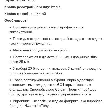
Гарантія, (міс.): 12
Країна реєстрації бренду
: Італія
Країна-виробник
: Китай
Особливості
Підходять для домашнього і професійного
використання.
Голки для стерильної голкотерапії складаються з двох
частин: корпус і рукоятка.
Матеріал
корпусу голки — срібло.
Поставляються в діаметрі 0,25 мм з довжиною тіла
голки 25 мм.
У наборі 20 блістерних упаковок. У кожній упаковці по
5 голок і 5 направляючих трубок.
Товар сертифікований в Україні. Виріб відповідає
основним вимогам директив ЄС і гармонізованим
стандартам Європейського Союзу. Продукт пройшов
процедуру оцінки відповідності директивам якості.
Виробник — всесвітньо відома фабрика, яка виробляє
бренди «Hwato» і «Tony».