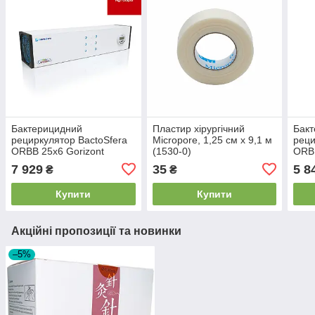
Бактерицидний
Пластир хірургічний
Бак
рециркулятор BactoSfera
Micropore, 1,25 см х 9,1 м
реци
ORBB 25х6 Gorizont
(1530-0)
ORBB
SUPERPOWER +100%
+10
7 929
35
5 8
₴
₴
Купити
Купити
Акційні пропозиції та новинки
–5%