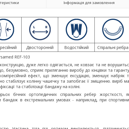
теристики
Інформація для замовлення
ресійний
Двосторонній
Водостійкий
Спіральні ребра
Ersamed REF-103
конструкцію, дуже легко одягається, не ковзає та не ворушить
 що, безумовно, сприяє приляганню виробу до кінцівки та гарант
компресійний ефект, що зменшує ексудацію, зменшує набряк 
но стабілізує колінну чашечку та запобігає її зміщенню. виріб м
ксації та стабілізації бандажу на коліні.
ох бічних ортопедичних спіральних ребер жорсткості, як
и бандаж в екстремальних умовах - наприклад, при спортивн
істю. Частина тіла під ортезом вентилюється, підтримуєть