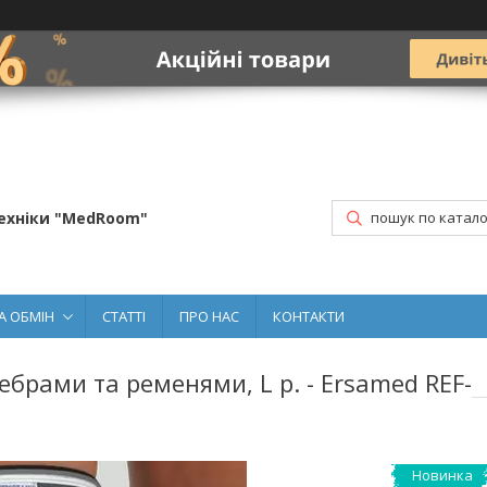
ехніки "MedRoom"
А ОБМІН
СТАТТІ
ПРО НАС
КОНТАКТИ
ебрами та ременями, L р. - Ersamed REF-
Новинка