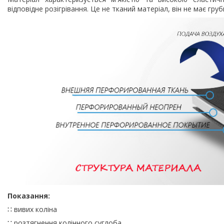
відповідне розігрівання. Це не тканий матеріал, він не має гру
Показання:
∷ вивих коліна
∷ розтягнення колінного суглоба