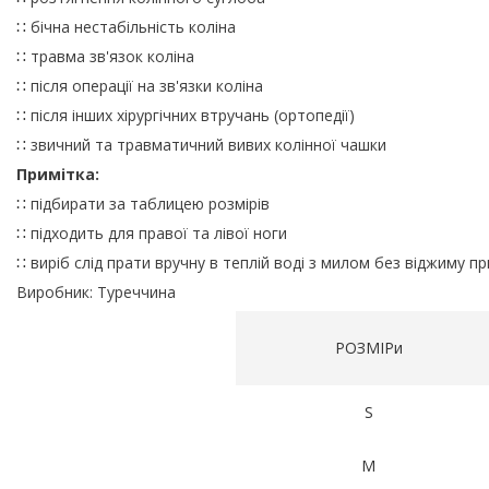
∷ бічна нестабільність коліна
∷ травма зв'язок коліна
∷ після операції на зв'язки коліна
∷ після інших хірургічних втручань (ортопедії)
∷ звичний та травматичний вивих колінної чашки
Примітка:
∷ підбирати за таблицею розмірів
∷ підходить для правої та лівої ноги
∷ виріб слід прати вручну в теплій воді з милом без віджиму п
Виробник: Туреччина
РОЗМІРи
S
M