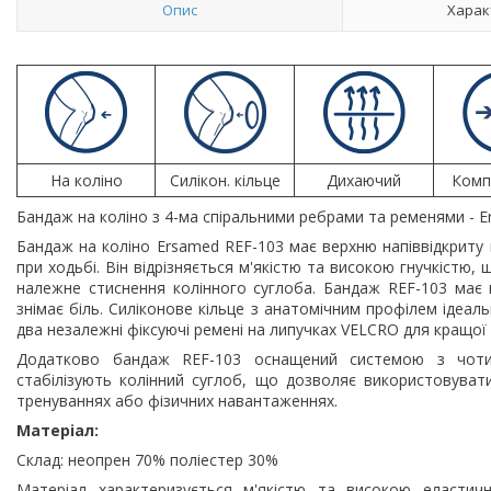
Опис
Харак
На коліно
Силікон. кільце
Дихаючий
Комп
Бандаж на коліно з 4-ма спіральними ребрами та ременями - 
Бандаж на коліно Ersamed REF-103 має верхню напіввідкриту 
при ходьбі. Він відрізняється м'якістю та високою гнучкістю,
належне стиснення колінного суглоба. Бандаж REF-103 має 
знімає біль. Силіконове кільце з анатомічним профілем ідеаль
два незалежні фіксуючі ремені на липучках VELCRO для кращої фі
Додатково бандаж REF-103 оснащений системою з чотирь
стабілізують колінний суглоб, що дозволяє використовуват
тренуваннях або фізичних навантаженнях.
Матеріал:
Склад: неопрен 70% поліестер 30%
Матеріал характеризується м'якістю та високою еластичн