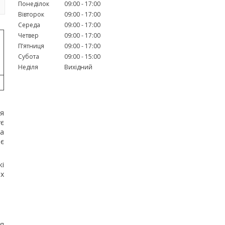
Понеділок
09:00
17:00
Вівторок
09:00
17:00
Середа
09:00
17:00
Четвер
09:00
17:00
Пʼятниця
09:00
17:00
Субота
09:00
15:00
Неділя
Вихідний
ся
ує
та
ає
і
их
ся