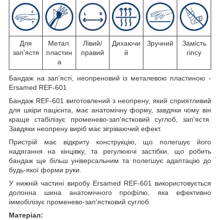
Для
Метал.
Лівий/
Дихаючи
Зручний
Замість
зап'ястя
пластин
правий
й
гіпсу
а
Бандаж на зап'ясті, неопреновий із металевою пластиною -
Ersamed REF-601
Бандаж REF-601 виготовлений з неопрену, який сприятливий
для шкіри пацієнта, має анатомічну форму, завдяки чому він
краще стабілізує променево-зап'ястковий суглоб, зап'ястя.
Завдяки неопрену виріб має зігріваючий ефект.
Пристрій має відкриту конструкцію, що полегшує його
надягання на кінцівку, та регулюючі застібки, що робить
бандаж ще більш універсальним та полегшує адаптацію до
будь-якої форми руки.
У нижній частині виробу Ersamed REF-601 використовується
долонна шина анатомічного профілю, яка ефективно
іммобілізує променево-зап'ястковий суглоб.
Матеріал: