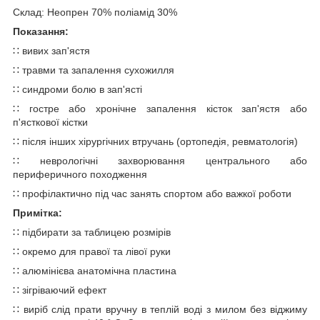
Склад: Неопрен 70% поліамід 30%
Показання:
∷ вивих зап'ястя
∷ травми та запалення сухожилля
∷ синдроми болю в зап'ясті
∷ гостре або хронічне запалення кісток зап'ястя або
п'ясткової кістки
∷ після інших хірургічних втручань (ортопедія, ревматологія)
∷ неврологічні захворювання центрального або
периферичного походження
∷ профілактично під час занять спортом або важкої роботи
Примітка:
∷ підбирати за таблицею розмірів
∷ окремо для правої та лівої руки
∷ алюмінієва анатомічна пластина
∷ зігріваючий ефект
∷ виріб слід прати вручну в теплій воді з милом без віджиму