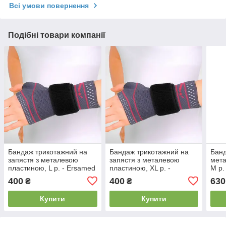
Всі умови повернення
Подібні товари компанії
Бандаж трикотажний на
Бандаж трикотажний на
Банд
запястя з металевою
запястя з металевою
мета
пластиною, L р. - Ersamed
пластиною, XL р. -
M р.
REF-722
Ersamed REF-722
400
400
630
₴
₴
Купити
Купити