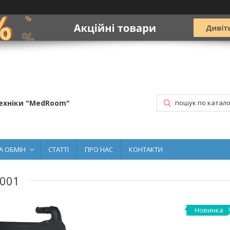
ехніки "MedRoom"
А ОБМІН
СТАТТІ
ПРО НАС
КОНТАКТИ
8001
Новинка