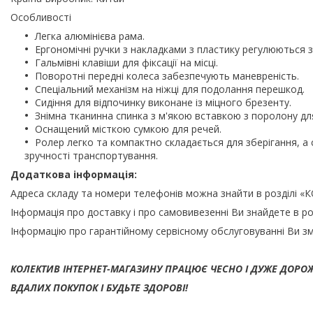
Особливості
Легка алюмінієва рама.
Ергономічні ручки з накладками з пластику регулюються 
Гальмівні клавіши для фіксації на місці.
Поворотні передні колеса забезпечують маневреність.
Спеціальний механізм на ніжці для подолання перешкод.
Сидіння для відпочинку виконане із міцного брезенту.
Знімна тканинна спинка з м'якою вставкою з поролону д
Оснащений місткою сумкою для речей.
Ролер легко та компактно складається для зберігання, а 
зручності транспортування.
Додаткова інформація:
Адреса складу та номери телефонів можна знайти в розділі 
Інформація про доставку і про самовивезенні Ви знайдете в р
Інформацію про гарантійному сервісному обслуговуванні Ви з
КОЛЕКТИВ ІНТЕРНЕТ-МАГАЗИНУ ПРАЦЮЄ ЧЕСНО І ДУЖЕ ДОРО
ВДАЛИХ ПОКУПОК І БУДЬТЕ ЗДОРОВІ!