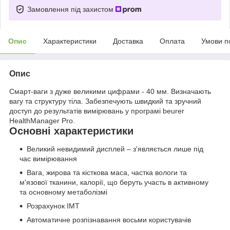
Замовлення під захистом
Опис
Характеристики
Доставка
Оплата
Умови п
Опис
Смарт-ваги з дуже великими цифрами - 40 мм. Визначають
вагу та структуру тіла. Забезпечують швидкий та зручний
доступ до результатів вимірювань у програмі beurer
HealthManager Pro.
Основні характеристики
Великий невидимий дисплей – з'являється лише під
час вимірювання
Вага, жирова та кісткова маса, частка вологи та
м'язової тканини, калорії, що беруть участь в активному
та основному метаболізмі
Розрахунок ІМТ
Автоматичне розпізнавання восьми користувачів