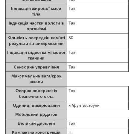
Індикація жирової маси
Так
тіла
Індикація частки вологи в
Так
організмі
Кількість осередків пам'яті
30
результатів вимірювання
Індикація відсотка м'язової
Так
тканини
Сенсорне управління
Так
Максимальна вага/крок
шкали
Опорна поверхня із
Так
безпечного скла
Одиниці вимірювання
кг/фунти/стоуни
Мобільний додаток
Великий дисплей
Так
Компактна конструкція
Ні