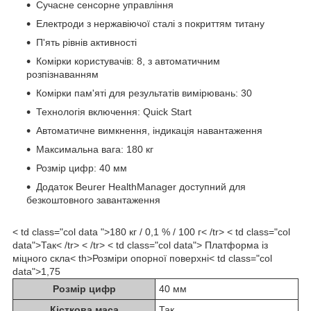
Сучасне сенсорне управління
Електроди з нержавіючої сталі з покриттям титану
П'ять рівнів активності
Комірки користувачів: 8, з автоматичним
розпізнаванням
Комірки пам'яті для результатів вимірювань: 30
Технологія включення: Quick Start
Автоматичне вимкнення, індикація навантаження
Максимальна вага: 180 кг
Розмір цифр: 40 мм
Додаток Beurer HealthManager доступний для
безкоштовного завантаження
< td class="col data ">180 кг / 0,1 % / 100 г< /tr> < td class="col
data">Так< /tr> < /tr> < td class="col data"> Платформа із
міцного скла< th>Розміри опорної поверхні< td class="col
data">1,75
Розмір цифр
40 мм
Кісткова маса
Так