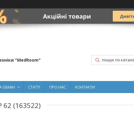
ехніки "MedRoom"
А ОБМІН
СТАТТІ
ПРО НАС
КОНТАКТИ
 62 (163522)