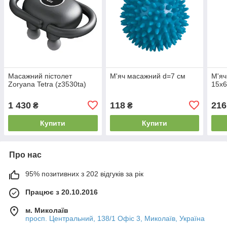
Масажний пістолет
М'яч масажний d=7 см
М'яч
Zoryana Tetra (z3530ta)
15х6
1 430
118
216
₴
₴
Купити
Купити
Про нас
95% позитивних з 202 відгуків за рік
Працює з 20.10.2016
м. Миколаїв
просп. Центральний, 138/1 Офіс 3, Миколаїв, Україна