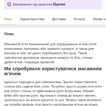
Замовлення під захистом
Опис
Характеристики
Доставка
Оплата
Умови п
Опис
Масажний м'яч призначений для опрацювання м'язів після
інтенсивних тренувань або тривалої напруги, а також для
масажу м'язів, які довго перебувають без руху. Такий
самомасаж допомагає зменшити напругу та біль, тонізує
дрібні м'язи, покращує кровообіг.
Ми спробували користуватися масажним
м'ячем
Ідеально підходить для самомасажу. Зручно користуватися
стоячи або сидячи біля стіни. Потрібно просто розмістити м'яч
між тілом і стіною та здійснювати рухи вгору-вниз, вправо-
вліво або кругові рухи, від кількох секунд до кількох хвилин,
орієнтуючись на власні відчуття та цілі. Можна також впливати
на потрібні ділянки тіла просто натисканням м'яча на кілька