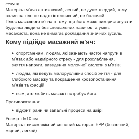
секунд.
Матеріал м'яча антиковзкий, легкий, не дуже твердий, тому
вплив на тіло не надто інтенсивний, не болючий.
Плюс масажного м'яча в тому, що його може використовувати
будь-яка людина без спеціальних навичок та умінь
масажиста, вона не вимагає докладання значних зусиль.
Кому підійде масажний м'яч:
спортсменам, людям, які зазнають частої напруги в
м'язах або надмірного стресу - для розслаблення,
зняття напруги, виведення молочної кислоти з м'язів;
людям, які ведуть малорухливий спосіб життя - для
глибокого масажу та покращення кровопостачання
м'язів та фасцій;
всім, хто любить масаж і потребує його.
Протипоказання:
відкриті рани чи запальні процеси на шкірі;
Розмір: d=10 см
Матеріал: високоякісний спінений матеріал ЕРР (безпечний,
міцний, легкий)