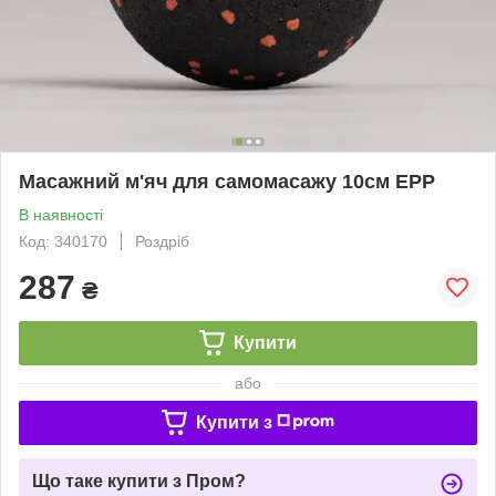
Масажний м'яч для самомасажу 10см EPP
В наявності
Код: 340170
Роздріб
287
₴
Купити
або
Купити з
Що таке купити з Пром?