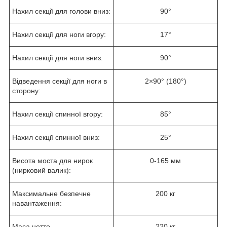
Нахил секції для голови вниз:
90°
Нахил секції для ноги вгору:
17°
Нахил секції для ноги вниз:
90°
Відведення секції для ноги в
2×90° (180°)
сторону:
Нахил секції спинної вгору:
85°
Нахил секції спинної вниз:
25°
Висота моста для нирок
0-165 мм
(нирковий валик):
Максимальне безпечне
200 кг
навантаження:
Маса нетто
220 кг