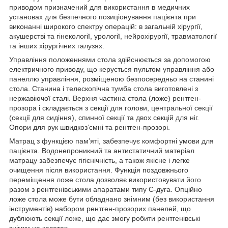
приводом призначений для використання в медичних
установах для безпечного позиціонування пацієнта при
виконанні широкого спектру операцій: в загальній хірургії,
акушерстві та гінекології, урології, нейрохірургії, травматології
та інших хірургічних галузях.
Управління положеннями стола здійснюється за допомогою
електричного приводу, що керується пультом управління або
панеллю управління, розміщеною безпосередньо на станині
стола. Станина і телескопічна тумба стола виготовлені з
нержавіючої сталі. Верхня частина стола (ложе) рентген-
прозора і складається з секції для голови, центральної секції
(секції для сидіння), спинної секції та двох секцій для ніг.
Опори для рук швидкоз’ємні та рентген-прозорі.
Матрац з функцією пам’яті, забезпечує комфортні умови для
пацієнта. Водонепроникний та антистатичний матеріал
матрацу забезпечує гігієнічність, а також якісне і легке
очищення після використання. Функція поздовжнього
переміщення ложе стола дозволяє використовувати його
разом з рентгенівськими апаратами типу С-дуга. Опційно
ложе стола може бути обладнано знімним (без використання
інструментів) набором рентген-прозорих панелей, що
дублюють секції ложе, що дає змогу робити рентгенівські
знімки на касетах.