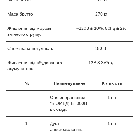
Маса брутто
270 кг
Живлення від мережі
~220В ± 10%, 50Гц ± 2%
змінного струму:
Споживана потужність:
150 Вт
Живлення від вбудованого
12В 3.3А*год
акумулятора:
№
Найменування
Кількість
Стіл операційний
1 шт.
“БІОМЕД” ET300B
в складі:
1.
Дуга
1 шт.
анестезіологічна