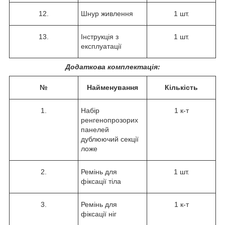
12.
Шнур живлення
1 шт.
13.
Інструкція з
1 шт.
експлуатації
Додаткова комплектація:
№
Найменування
Кількість
1.
Набір
1 к-т
ренгенопрозорих
панелей
дублюючий секції
ложе
2.
Ремінь для
1 шт.
фіксації тіла
3.
Ремінь для
1 к-т
фіксації ніг