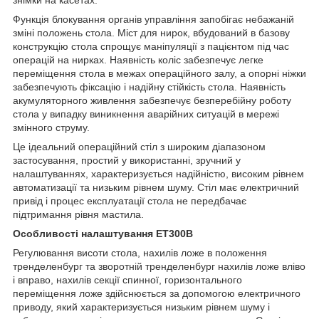
Функція блокування органів управління запобігає небажаній
зміні положень стола. Міст для нирок, вбудований в базову
конструкцію стола спрощує маніпуляції з пацієнтом під час
операцій на нирках. Наявність коліс забезпечує легке
переміщення стола в межах операційного залу, а опорні ніжки
забезпечують фіксацію і надійну стійкість стола. Наявність
акумуляторного живлення забезпечує безперебійну роботу
стола у випадку виникнення аварійних ситуацій в мережі
змінного струму.
Це ідеальний операційний стіл з широким діапазоном
застосування, простий у використанні, зручний у
налаштуваннях, характеризується надійністю, високим рівнем
автоматизації та низьким рівнем шуму. Стіл має електричний
привід і процес експлуатації стола не передбачає
підтримання рівня мастила.
Особливості налаштування ET300B
Регулювання висоти стола, нахилів ложе в положення
тренделенбург та зворотній тренделенбург нахилів ложе вліво
і вправо, нахилів секції спинної, горизонтального
переміщення ложе здійснюється за допомогою електричного
приводу, який характеризується низьким рівнем шуму і