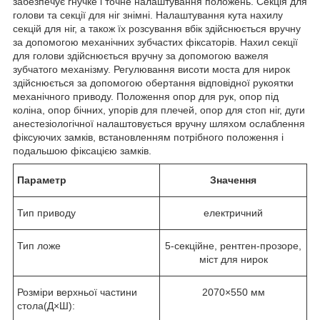
забезпечує гнучке і точне налаштування положень. Секція для
голови та секції для ніг знімні. Налаштування кута нахилу
секцій для ніг, а також їх розсування вбік здійснюється вручну
за допомогою механічних зубчастих фіксаторів. Нахил секції
для голови здійснюється вручну за допомогою важеля
зубчатого механізму. Регулювання висоти моста для нирок
здійснюється за допомогою обертання відповідної рукоятки
механічного приводу. Положення опор для рук, опор під
коліна, опор бічних, упорів для плечей, опор для стоп ніг, дуги
анестезіологічної налаштовується вручну шляхом ослаблення
фіксуючих замків, встановленням потрібного положення і
подальшою фіксацією замків.
Параметр
Значення
Тип приводу
електричний
Тип ложе
5-секційне, рентген-прозоре,
міст для нирок
Розміри верхньої частини
2070×550 мм
стола(Д×Ш):