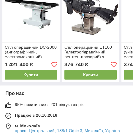
Стіл операційний DC-2000
Стіл операційний ЕТ100
Стіл
(ангіографічний,
(електрогідравлічний,
(уні
електромеханіний)
рентген-прозорий) з
елек
акумулятором
проз
1 421 400
376 740
374
₴
₴
Купити
Купити
Про нас
95% позитивних з 201 відгука за рік
Працює з 20.10.2016
м. Миколаїв
просп. Центральний, 138/1 Офіс 3, Миколаїв, Україна