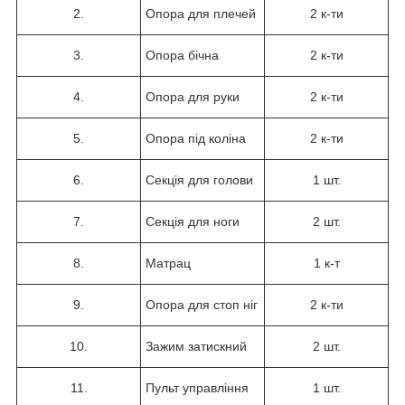
2.
Опора для плечей
2 к-ти
3.
Опора бічна
2 к-ти
4.
Опора для руки
2 к-ти
5.
Опора під коліна
2 к-ти
6.
Секція для голови
1 шт.
7.
Секція для ноги
2 шт.
8.
Матрац
1 к-т
9.
Опора для стоп ніг
2 к-ти
10.
Зажим затискний
2 шт.
11.
Пульт управління
1 шт.