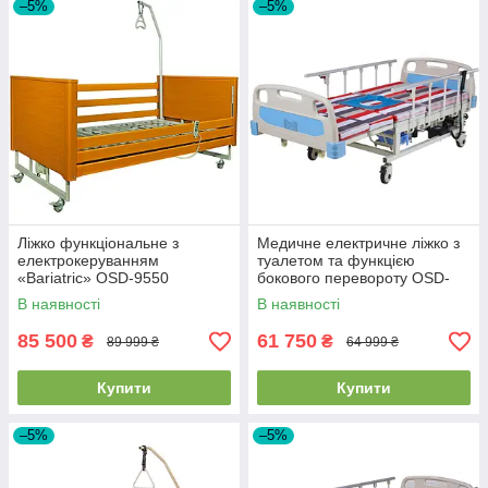
–5%
–5%
Ліжко функціональне з
Медичне електричне ліжко з
електрокеруванням
туалетом та функцією
«Bariatric» OSD-9550
бокового перевороту OSD-
CH2F
В наявності
В наявності
85 500
61 750
₴
₴
89 999 ₴
64 999 ₴
Купити
Купити
–5%
–5%