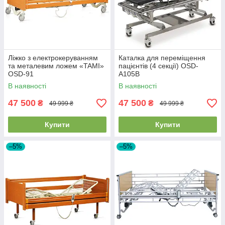
Ліжко з електрокеруванням
Каталка для переміщення
та металевим ложем «TAMI»
пацієнтів (4 секції) OSD-
OSD-91
A105B
В наявності
В наявності
47 500
47 500
₴
₴
49 999 ₴
49 999 ₴
Купити
Купити
–5%
–5%