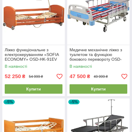
Ліжко функціональне з
Медичне механічне ліжко з
електрокеруванням «SOFIA
туалетом та функцією
ECONOMY» OSD-HK-91EV
бокового перевороту OSD-
CH1P
В наявності
В наявності
52 250
47 500
₴
₴
54 999 ₴
49 999 ₴
Купити
Купити
–5%
–5%