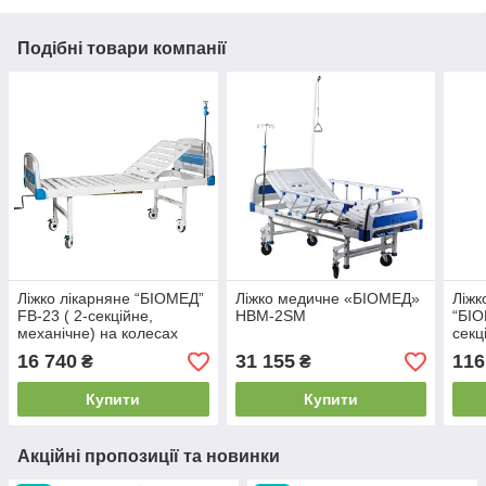
Подібні товари компанії
Ліжко лікарняне “БІОМЕД”
Ліжко медичне «БІОМЕД»
Ліжк
FB-23 ( 2-секційне,
HBM-2SM
“БІО
механічне) на колесах
секц
16 740
31 155
116
₴
₴
Купити
Купити
Акційні пропозиції та новинки