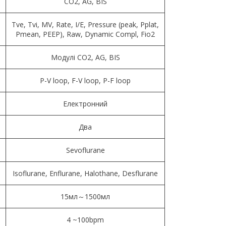
CO2, AG, BIS
Tve, Tvi, MV, Rate, I/E, Pressure (peak, Pplat,
Pmean, PEEP), Raw, Dynamic Compl, Fio2
Модулі CO2, AG, BIS
P-V loop, F-V loop, P-F loop
Електронний
Два
Sevoflurane
Isoflurane, Enflurane, Halothane, Desflurane
15мл～1500мл
4 ~100bpm