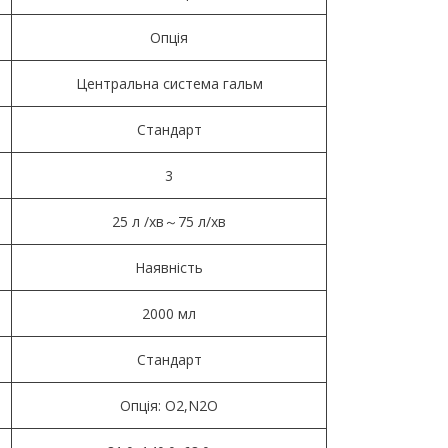
Опція
Центральна система гальм
Стандарт
3
25 л /хв～75 л/хв
Наявність
2000 мл
Стандарт
Опція: O2,N2O