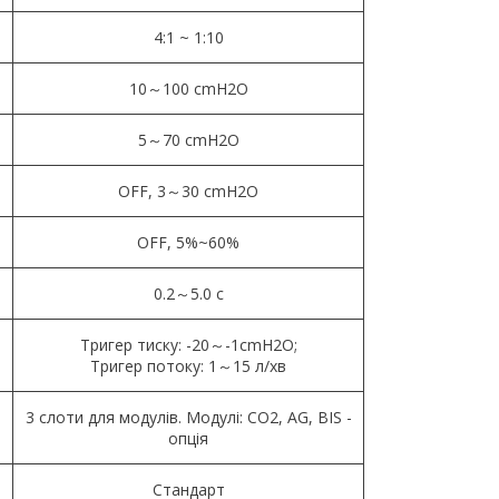
4:1 ~ 1:10
10～100 cmH2O
5～70 cmH2O
OFF, 3～30 cmH2O
OFF, 5%~60%
0.2～5.0 c
Тригер тиску: -20～-1cmH2O;
Тригер потоку: 1～15 л/хв
3 слоти для модулів. Модулі: CO2, AG, BIS -
опція
Стандарт