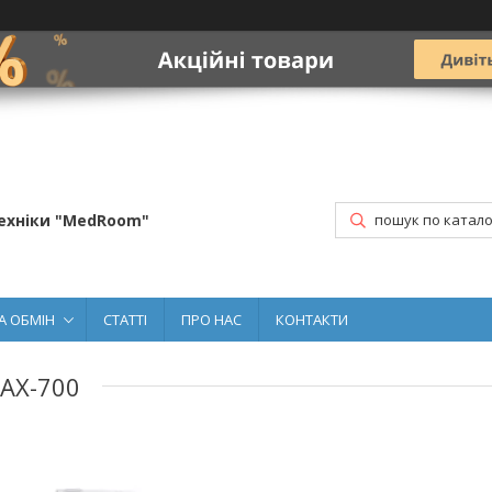
ехніки "MedRoom"
А ОБМІН
СТАТТІ
ПРО НАС
КОНТАКТИ
 AX-700