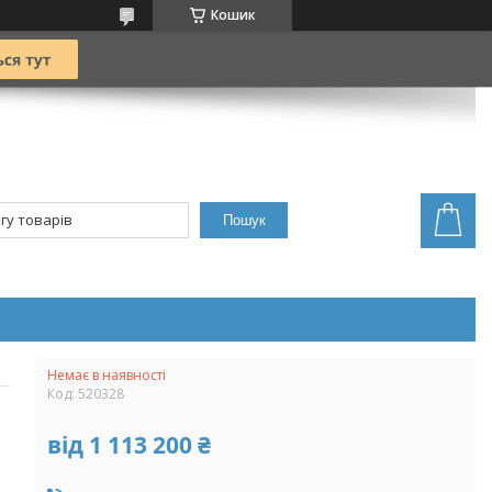
Кошик
Пошук
Немає в наявності
Код:
520328
від
1 113 200 ₴