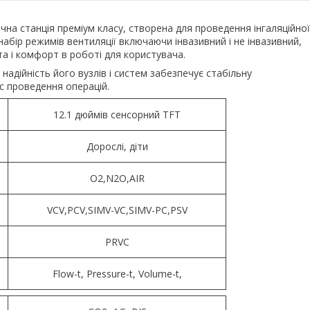
чна станція преміум класу, створена для проведення інгаляційної
набір режимів вентиляції включаючи інвазивний і не інвазивний,
а і комфорт в роботі для користувача.
надійність його вузлів і систем забезпечує стабільну
с проведення операцій.
12.1 дюймів сенсорний TFT
Дорослі, діти
O2,N2O,AIR
VCV,PCV,SIMV-VC,SIMV-PC,PSV
PRVC
Flow-t, Pressure-t, Volume-t,