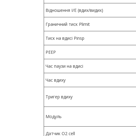
Відношення I/E (вдих/видих)
Граничний тиск Plimit
Тиск на вдисі Pinsp
PEEP
Час паузи на вдисі
Час вдиху
Тригер вдиху
Модуль
Датчик O2 cell