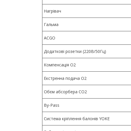
Нагрівач
Гальма
ACGO
Додаткові розетки (220В/50Гц)
Компенсація O2
Екстренна подача O2
Обєм абсорбера CO2
By-Pass
Система кріплення балонів YOKE