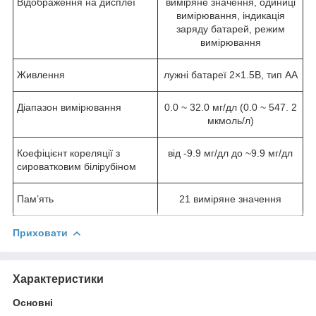
Відображення на дисплеї
виміряне значення, одиниці
вимірювання, індикація
заряду батарей, режим
вимірювання
Живлення
лужні батареї 2×1.5В, тип AA
Діапазон вимірювання
0.0 ~ 32.0 мг/дл (0.0 ~ 547. 2
мкмоль/л)
Коефіцієнт кореляції з
від -9.9 мг/дл до ~9.9 мг/дл
сироватковим білірубіном
Пам’ять
21 виміряне значення
Приховати
Характеристики
Основні