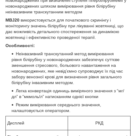
новонароджених при визначенні ступеня гіпербілірубінемії у
новонароджених шляхом вимірювання рівня білірубіну
неінвазивним транскутанним методом
MBJ
20
використовується для початкового скринінгу і
моніторингу значень білірубіну при лікуванні жовтяниці, що
дає можливість детального спостереження за динамікою
жовтяниці і ефективністю проведеної терапії.
Особливості:
Неінвазивний транскутанний метод вимірювання
рівня білірубіну у новонароджених забезпечує суттєве
зменшення стресового, больового навантаження на
новонароджених, яке невід’ємно супроводжує їх під час
забору венозної крові для визначення рівня загального
білірубіну інвазивним методом.
Легка конвертація одиниць виміряного значення з “мг/
дл” в “мкмоль/л” натисканням однієї кнопки
Режим вимірювання середнього значення,
налаштовується оператором.
Дисплей
РКД