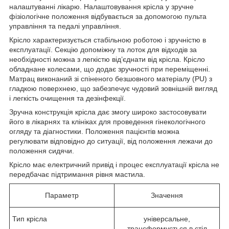
налаштуванні лікарю. Налаштовування крісла у зручне
фізіологічне положення відбувається за допомогою пульта
управління та педалі управління.
Крісло характеризується стабільною роботою і зручністю в
експлуатації. Секцію допоміжну та лоток для відходів за
необхідності можна з легкістю від’єднати від крісла. Крісло
обладнане колесами, що додає зручності при переміщенні.
Матрац виконаний зі спіненого безшовного матеріалу (PU) з
гладкою поверхнею, що забезпечує чудовий зовнішній вигляд
і легкість очищення та дезінфекції.
Зручна конструкція крісла дає змогу широко застосовувати
його в лікарнях та клініках для проведення гінекологічного
огляду та діагностики. Положення пацієнтів можна
регулювати відповідно до ситуації, від положення лежачи до
положення сидячи.
Крісло має електричний привід і процес експлуатації крісла не
передбачає підтримання рівня мастила.
Параметр
Значення
Тип крісла
універсальне,
трансформується в стіл