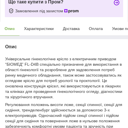
Що таке купити з Пром?
Замовлення під захистом
Опис
Характеристики
Доставка
Оплата
Умови п
Опис
Універсальне гінекологічне крісло з електричним приводом
“БІОМЕД” FL-D4B спеціально призначене для використання в
області гінекології та розроблене для задоволення потреб
ринку медичного обладнання, також може застосовуватись як
оглядове крісло для потреб урології та проктології. Це
оновлена конструкція крісел, які використовуються в лікарнях
та клініках для проведення гінекологічного огляду, діагностики
та хірургічного втручання.
Регулювання положень висоти ложе, секції спинної, секції для
сидіння, тренделенбург здійснюється за допомогою 3-х
електроприводів. Одночасний підйом секції спинної і підйом
секції для сидіння та повернення ложе в нульове положення
забезпечують комфортні умовм пацієнта та зручність при