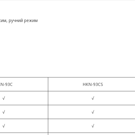
жим, ручний режим
N-93C
HKN-93CS
√
√
√
√
√
√