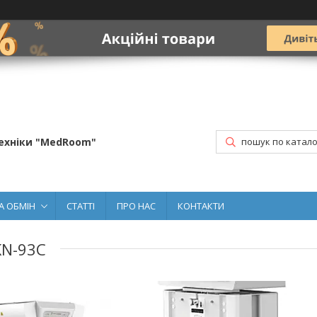
ехніки "MedRoom"
А ОБМІН
СТАТТІ
ПРО НАС
КОНТАКТИ
KN-93C