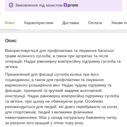
Замовлення під захистом
Опис
Характеристики
Доставка
Оплата
Умови п
Опис
Використовується для профілактики та лікування багатьох
травм колінного суглоба, а також при артритах та після
операцій. Надає рівномірну компресійну підтримку суглоба та
зв'язок.
Призначений для фіксації суглоба коліна при його
пошкодженні, а також для профілактики та лікування
варикозного розширення вен. Надає чудову підтримку та
фіксацію, приємний та зручний завдяки анатомічній
конструкції. Надає рівномірну компресійну підтримку суглоба
та зв'язок, при цьому не обмежуючи рухів. Особливо
рекомендується для людей, які довго перебувають на ногах,
для спортсменів, людей з великими фізичними
навантаженнями. Має у складі натуральну бавовняну нитку,
за рахунок чого кращий у літню пору року.