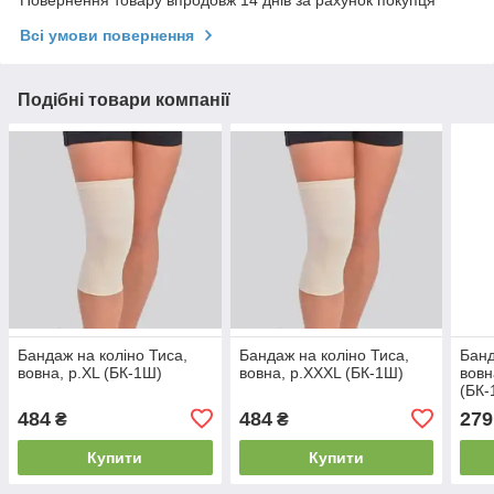
Повернення товару впродовж 14 днів за рахунок покупця
Всі умови повернення
Подібні товари компанії
Бандаж на коліно Тиса,
Бандаж на коліно Тиса,
Банд
вовна, р.XL (БК-1Ш)
вовна, р.XXXL (БК-1Ш)
вовн
(БК-
484
484
279
₴
₴
Купити
Купити