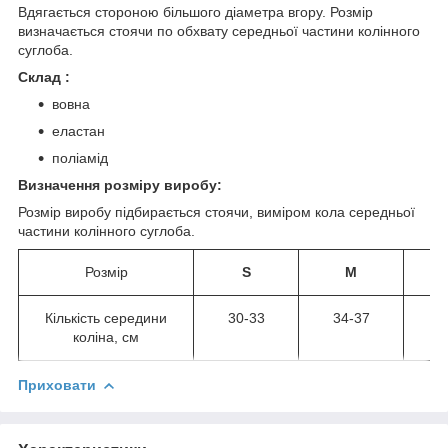
Вдягається стороною більшого діаметра вгору. Розмір
визначається стоячи по обхвату середньої частини колінного
суглоба.
Склад :
вовна
еластан
поліамід
Визначення розміру виробу:
Розмір виробу підбирається стоячи, виміром кола середньої
частини колінного суглоба.
Розмір
S
M
Кількість середини
30-33
34-37
3
коліна, см
Приховати