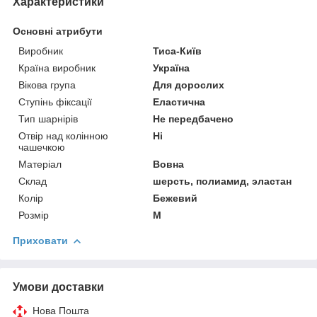
Характеристики
Основні атрибути
Виробник
Тиса-Київ
Країна виробник
Україна
Вікова група
Для дорослих
Ступінь фіксації
Еластична
Тип шарнірів
Не передбачено
Отвір над колінною
Ні
чашечкою
Матеріал
Вовна
Склад
шерсть, полиамид, эластан
Колір
Бежевий
Розмір
M
Приховати
Умови доставки
Нова Пошта