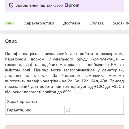
Замовлення під захистом
Опис
Характеристики
Доставка
Оплата
Умови п
Опис
Парафінонагрівач призначений для роботи з озокеритом,
парафіном, воском, лікувального бруду (комплектація –
грязенагрівач) та подібних матеріалів, з необхідною РН, та
вмістом солі. Прилад може застосовуватися у санаторіях,
лікарнях та клініках. За бажанням замовника можемо
виготовити парафінонагрівач на 2л, 6л, 12л, 24л, 40л. Прилад
призначений для роботи при температурі від +10С до +35С і
відносної вологості повітря до 80%.
Характеристики
Гарантія, міс
12