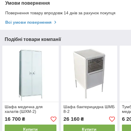
Умови повернення
Повернення товару впродовж 14 днів за рахунок покупця
Всі умови повернення
Подібні товари компанії
Шафа медична для
Шафа бактерицидна ШМБ
Тумб
халатів (ШХМ-2)
8-2
мед
16 700
26 160
6 2
₴
₴
Купити
Купити