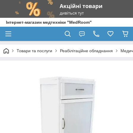
Інтернет-магазин медтехніки "MedRoom"
Товари та послуги
Реабілітаційне обладнання
Медич