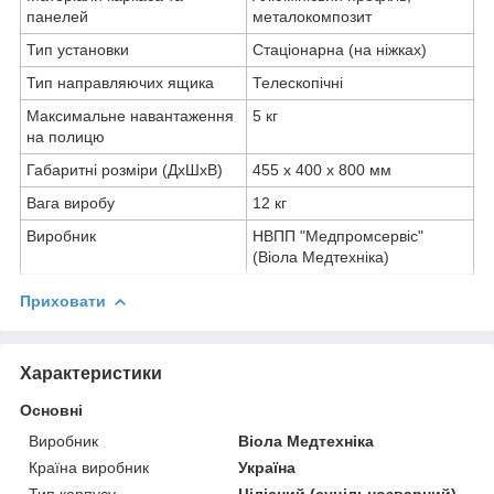
панелей
металокомпозит
Тип установки
Стаціонарна (на ніжках)
Тип направляючих ящика
Телескопічні
Максимальне навантаження
5 кг
на полицю
Габаритні розміри (ДхШхВ)
455 х 400 х 800 мм
Вага виробу
12 кг
Виробник
НВПП "Медпромсервіс"
(Віола Медтехніка)
Приховати
Характеристики
Основні
Виробник
Віола Медтехніка
Країна виробник
Україна
Тип корпусу
Цілісний (суцільнозварний)