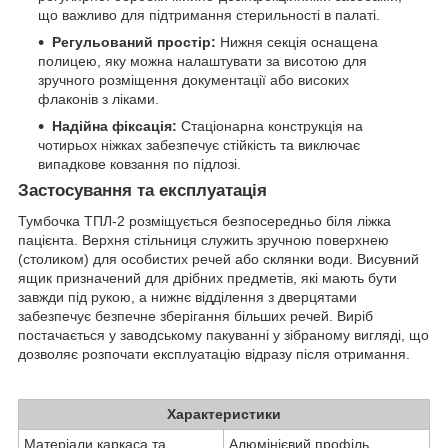
що важливо для підтримання стерильності в палаті.
Регульований простір:
Нижня секція оснащена
полицею, яку можна налаштувати за висотою для
зручного розміщення документації або високих
флаконів з ліками.
Надійна фіксація:
Стаціонарна конструкція на
чотирьох ніжках забезпечує стійкість та виключає
випадкове ковзання по підлозі.
Застосування та експлуатація
Тумбочка ТПЛ-2 розміщується безпосередньо біля ліжка
пацієнта. Верхня стільниця служить зручною поверхнею
(столиком) для особистих речей або склянки води. Висувний
ящик призначений для дрібних предметів, які мають бути
завжди під рукою, а нижнє відділення з дверцятами
забезпечує безпечне зберігання більших речей. Виріб
постачається у заводському пакуванні у зібраному вигляді, що
дозволяє розпочати експлуатацію відразу після отримання.
Характеристики
Матеріали каркаса та
Алюмінієвий профіль,