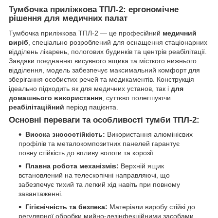
Тумбочка приліжкова ТПЛ-2: ергономічне
рішення для медичних палат
Тумбочка приліжкова ТПЛ-2 — це професійний
медичний
виріб
, спеціально розроблений для оснащення стаціонарних
відділень лікарень, пологових будинків та центрів реабілітації.
Завдяки поєднанню висувного ящика та місткого нижнього
відділення, модель забезпечує максимальний комфорт для
зберігання особистих речей та медикаментів. Конструкція
ідеально підходить як для медичних установ, так і
для
домашнього використання
, суттєво полегшуючи
реабілітаційний
період пацієнта.
Основні переваги та особливості тумби ТПЛ-2:
Висока зносостійкість:
Використання алюмінієвих
профілів та металокомпозитних панелей гарантує
повну стійкість до впливу вологи та корозії.
Плавна робота механізмів:
Верхній ящик
встановлений на телескопічні направляючі, що
забезпечує тихий та легкий хід навіть при повному
завантаженні.
Гігієнічність та безпека:
Матеріали виробу стійкі до
регулярної обробки мийно-дезінфекційними засобами,