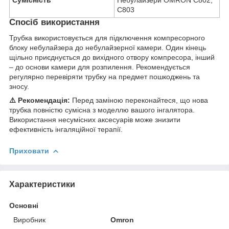
Сумісність
Небулайзери OMRON C802,
C803
Спосіб використання
Трубка використовується для підключення компресорного
блоку небулайзера до небулайзерної камери. Один кінець
щільно приєднується до вихідного отвору компресора, інший
– до основи камери для розпилення. Рекомендується
регулярно перевіряти трубку на предмет пошкоджень та
зносу.
⚠️ Рекомендація:
Перед заміною переконайтеся, що нова
трубка повністю сумісна з моделлю вашого інгалятора.
Використання несумісних аксесуарів може знизити
ефективність інгаляційної терапії.
Приховати
Характеристики
Основні
Виробник
Omron