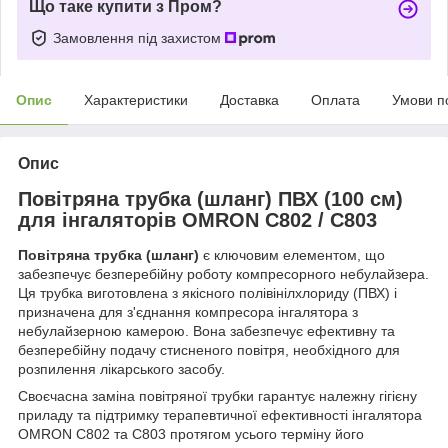
Що таке купити з Пром?
Замовлення під захистом
Опис
Характеристики
Доставка
Оплата
Умови п
Опис
Повітряна трубка (шланг) ПВХ (100 см)
для інгаляторів OMRON C802 / C803
Повітряна трубка (шланг)
є ключовим елементом, що
забезпечує безперебійну роботу компресорного небулайзера.
Ця трубка виготовлена з якісного полівінілхлориду (ПВХ) і
призначена для з'єднання компресора інгалятора з
небулайзерною камерою. Вона забезпечує ефективну та
безперебійну подачу стисненого повітря, необхідного для
розпилення лікарського засобу.
Своєчасна заміна повітряної трубки гарантує належну гігієну
приладу та підтримку терапевтичної ефективності інгалятора
OMRON C802 та C803 протягом усього терміну його