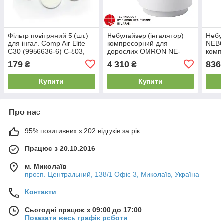
Фільтр повітряний 5 (шт.)
Небулайзер (інгалятор)
Неб
для інгал. Comp Air Elite
компресорний для
NEB
С30 (9956636-6) С-803,
дорослих OMRON NE-
комп
С-801, С-801KD, C-802
C28P (NE-C105-Е)
OMR
179
4 310
836
₴
₴
C30
Купити
Купити
Про нас
95% позитивних з 202 відгуків за рік
Працює з 20.10.2016
м. Миколаїв
просп. Центральний, 138/1 Офіс 3, Миколаїв, Україна
Контакти
Сьогодні працює з 09:00 до 17:00
Показати весь графік роботи