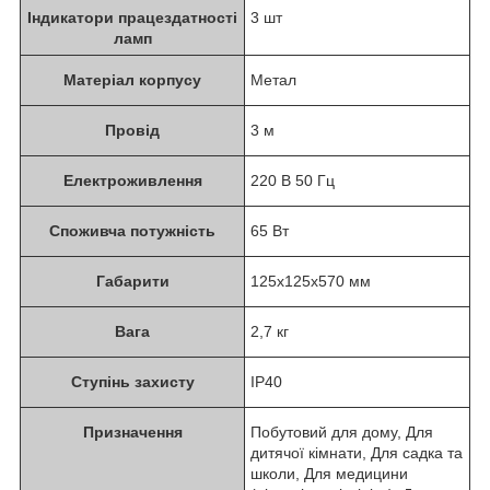
Індикатори працездатності
3 шт
ламп
Матеріал корпусу
Метал
Провід
3 м
Електроживлення
220 В 50 Гц
Споживча потужність
65 Вт
Габарити
125x125x570 мм
Вага
2,7 кг
Ступінь захисту
IP40
Призначення
Побутовий для дому, Для
дитячої кімнати, Для садка та
школи, Для медицини