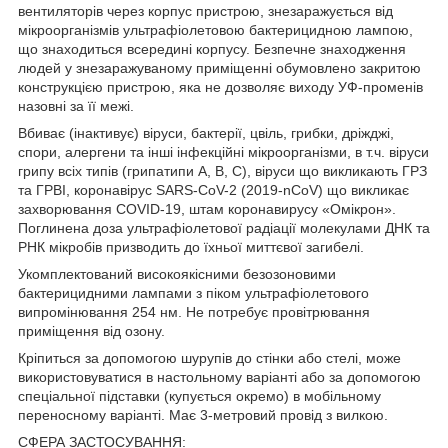
вентиляторів через корпус пристрою, знезаражується від
мікроорганізмів ультрафіолетовою бактерицидною лампою,
що знаходиться всередині корпусу. Безпечне знаходження
людей у знезаражуваному приміщенні обумовлено закритою
конструкцією пристрою, яка не дозволяє виходу УФ-променів
назовні за її межі.
Вбиває (інактивує) віруси, бактерії, цвіль, грибки, дріжджі,
спори, алергени та інші інфекційні мікроорганізми, в т.ч. віруси
грипу всіх типів (грипатипи A, B, C), віруси що викликають ГРЗ
та ГРВІ, коронавірус SARS-CoV-2 (2019-nCoV) що викликає
захворювання COVID-19, штам коронавирусу «Омікрон».
Поглинена доза ультрафіолетової радіації молекулами ДНК та
РНК мікробів призводить до їхньої миттєвої загибелі.
Укомплектований високоякісними безозоновими
бактерицидними лампами з піком ультрафіолетового
випромінювання 254 нм. Не потребує провітрювання
приміщення від озону.
Кріпиться за допомогою шурупів до стінки або стелі, може
використовуватися в настольному варіанті або за допомогою
спеціальної підставки (купується окремо) в мобільному
переносному варіанті. Має 3-метровий провід з вилкою.
СФЕРА ЗАСТОСУВАННЯ: