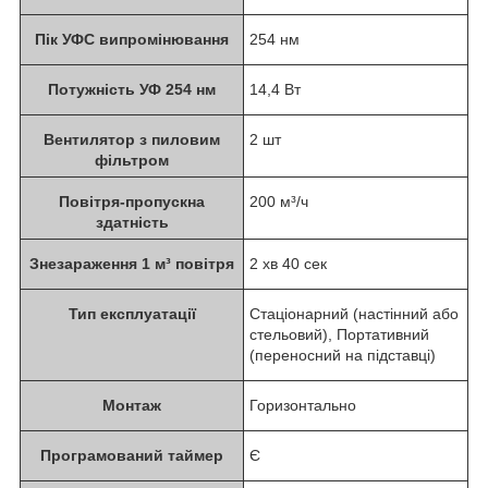
Пік УФС випромінювання
254 нм
Потужність УФ 254 нм
14,4 Вт
Вентилятор з пиловим
2 шт
фільтром
Повітря-пропускна
200 м³/ч
здатність
Знезараження 1 м³ повітря
2 хв 40 сек
Тип експлуатації
Стаціонарний (настінний або
стельовий), Портативний
(переносний на підставці)
Монтаж
Горизонтально
Програмований таймер
Є