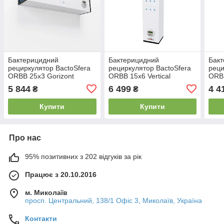
Бактерицидний
Бактерицидний
Бак
рециркулятор BactoSfera
рециркулятор BactoSfera
реци
ORBB 25х3 Gorizont
ORBB 15х6 Vertical
ORB
+100%
SUPERPOWER
5 844
6 499
4 4
₴
₴
Купити
Купити
Про нас
95% позитивних з 202 відгуків за рік
Працює з 20.10.2016
м. Миколаїв
просп. Центральний, 138/1 Офіс 3, Миколаїв, Україна
Контакти