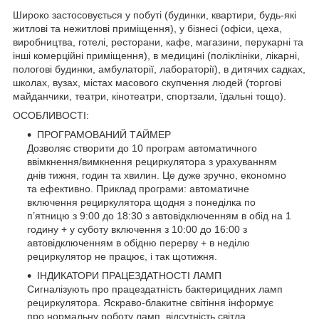
Широко застосовується
у побуті
(будинки, квартири, будь-які
житлові та нежитлові приміщення),
у бізнесі
(офіси, цеха,
виробництва, готелі, ресторани, кафе, магазини, перукарні та
інші комерційні приміщення),
в медицині
(поліклініки, лікарні,
пологові будинки, амбулаторії, лабораторії), в дитячих садках,
школах, вузах, містах масового скупчення людей (торгові
майданчики, театри, кінотеатри, спортзали, їдальні тощо).
ОСОБЛИВОСТІ:
ПРОГРАМОВАНИЙ ТАЙМЕР
Дозволяє створити до 10 програм автоматичного
ввімкнення/вимкнення рециркулятора з урахуванням
днів тижня, годин та хвилин. Це дуже зручно, економно
та ефективно. Приклад програми: автоматичне
включення рециркулятора щодня з понеділка по
п’ятницю з 9:00 до 18:30 з автовідключенням в обід на 1
годину + у суботу включення з 10:00 до 16:00 з
автовідключенням в обідню перерву + в неділю
рециркулятор не працює, і так щотижня.
ІНДИКАТОРИ ПРАЦЕЗДАТНОСТІ ЛАМП
Сигналізують про працездатність бактерицидних ламп
рециркулятора. Яскраво-блакитне світіння інформує
про нормальну роботу ламп, відсутність світла