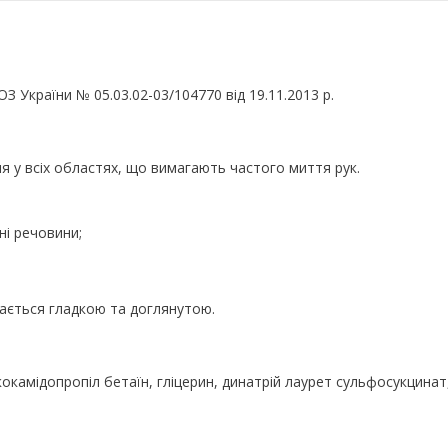
 України № 05.03.02-03/104770 від 19.11.2013 р.
я у всіх областях, що вимагають частого миття рук.
ні речовини;
шається гладкою та доглянутою.
кокамідопропіл бетаїн, гліцерин, динатрій лаурет сульфосукцинат