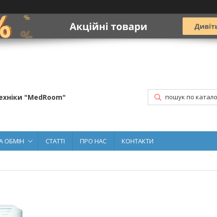
ехніки "MedRoom"
А ОБМІН
СТАТТІ
ПРО НАС
КОНТАКТИ