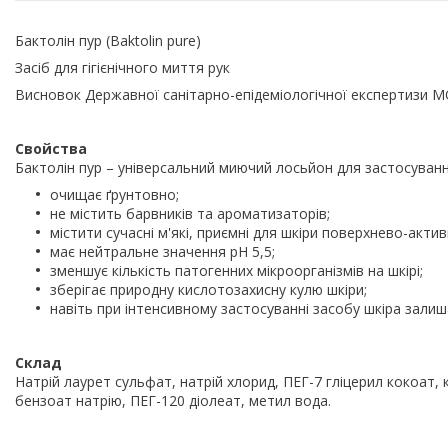
Бактолін пур (Baktolin pure)
Засіб для гігієнічного миття рук
Висновок Державної санітарно-епідеміологічної експертизи МОЗ
Свойства
Бактолін пур – універсальний миючий лосьйон для застосуванн
очищає ґрунтовно;
не містить барвників та ароматизаторів;
містити сучасні м'які, приємні для шкіри поверхнево-актив
має нейтральне значення рН 5,5;
зменшує кількість патогенних мікроорганізмів на шкірі;
зберігає природну кислотозахисну кулю шкіри;
навіть при інтенсивному застосуванні засобу шкіра зали
Склад
Натрій лаурет сульфат, натрій хлорид, ПЕГ-7 гліцерил кокоат, 
бензоат натрію, ПЕГ-120 діолеат, метил вода.