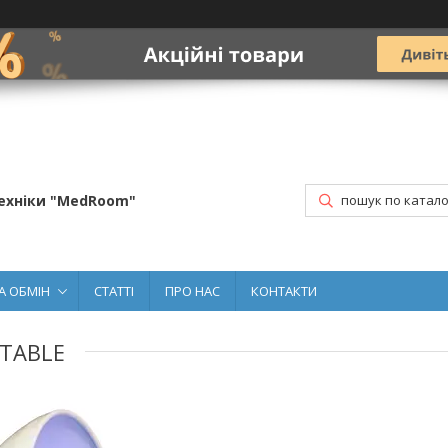
ехніки "MedRoom"
А ОБМІН
СТАТТІ
ПРО НАС
КОНТАКТИ
RTABLE