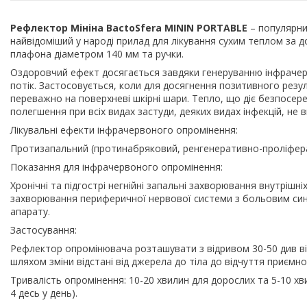
Рефлектор Мініна BactoSfera MININ PORTABLE
– популярни
найвідоміший у народі прилад для лікування сухим теплом за 
плафона діаметром 140 мм та ручки.
Оздоровчий ефект досягається завдяки генеруванню інфраче
потік. Застосовується, коли для досягнення позитивного рез
переважно на поверхневі шкірні шари. Тепло, що діє безпосере
полегшення при всіх видах застуди, деяких видах інфекцій, не 
Лікувальні ефекти інфрачервоного опромінення:
Протизапальний (протинабряковий, ренгенеративно-проліферат
Показання для інфрачервоного опромінення:
Хронічні та підгострі негнійні запальні захворювання внутрішні
захворювання периферичної нервової системи з больовим синд
апарату.
Застосування:
Рефлектор опромінювача розташувати з відривом 30-50 див від
шляхом зміни відстані від джерела до тіла до відчуття приємно
Тривалість опромінення: 10-20 хвилин для дорослих та 5-10 хви
4 десь у день).