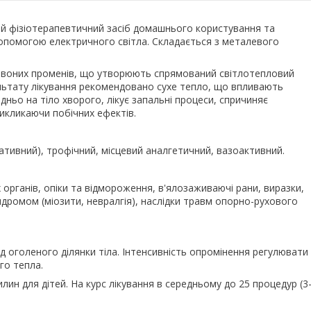
й фізіотерапевтичний засіб домашнього користування та
допомогою електричного світла. Складається з металевого
рвоних променів, що утворюють спрямований світлотепловий
ультату лікування рекомендовано сухе тепло, що впливають
дньо на тіло хворого, лікує запальні процеси, спричиняє
викликаючи побічних ефектів.
ивний), трофічний, місцевий аналгетичний, вазоактивний.
х органів, опіки та відмороження, в'ялозаживаючі рани, виразки,
ромом (міозити, невралгія), наслідки травм опорно-рухового
 оголеного ділянки тіла. Інтенсивність опромінення регулювати
го тепла.
лин для дітей. На курс лікування в середньому до 25 процедур (3