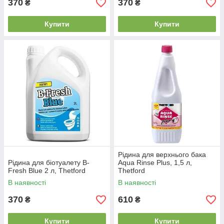
370
370
₴
₴
Купити
Купити
Рідина для верхнього бака
Рідина для біотуалету B-
Аqua Rinse Plus, 1,5 л,
Fresh Blue 2 л, Thetford
Thetford
В наявності
В наявності
370
610
₴
₴
Купити
Купити