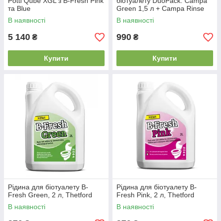
Potti Qube XGL з B-Fresh Pink
біотуалету DuoPack: Campa
та Blue
Green 1,5 л + Campa Rinse
1,5 л
В наявності
В наявності
5 140
990
₴
₴
Купити
Купити
Рідина для біотуалету B-
Рідина для біотуалету B-
Fresh Green, 2 л, Thetford
Fresh Pink, 2 л, Thetford
В наявності
В наявності