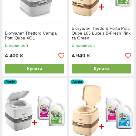
Біотуалет Thetford Porta Potti
Біотуалет Thetford Campa
Qube 165 Luxe з B-Fresh Pink
Potti Qube XGL
та Green
В наявності
В наявності
4 400
4 940
₴
₴
Купити
Купити
Акція
Акція