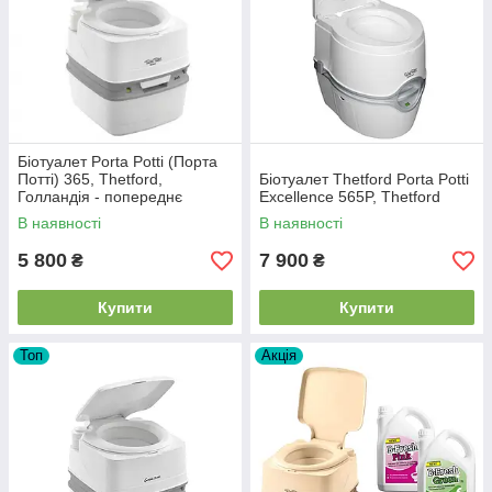
Біотуалет Porta Potti (Порта
Потті) 365, Thetford,
Біотуалет Thetford Porta Potti
Голландія - попереднє
Excellence 565P, Thetford
замовлення
В наявності
В наявності
5 800
7 900
₴
₴
Купити
Купити
Топ
Акція