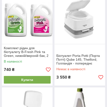
Комплект рідин для
біотуалету B-Fresh Pink та
Green, нижній/верхній бак, 2
Біотуалет Porta Potti (Порта
л, Thetford
Потті) Qube 145, Thetford,
В наявності
Голландія - попереднє
замовлення
740
Немає в наявності
₴
3 550
₴
Купити