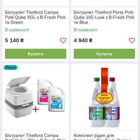
Біотуалет Thetford Campa
Біотуалет Thetford Porta Potti
Potti Qube XGL з B-Fresh Pink
Qube 165 Luxe з B-Fresh Pink
та Green
та Blue
В наявності
В наявності
5 140
4 940
₴
₴
Купити
Купити
Акція
Біотуалет Thetford Campa
Комплект рідин для