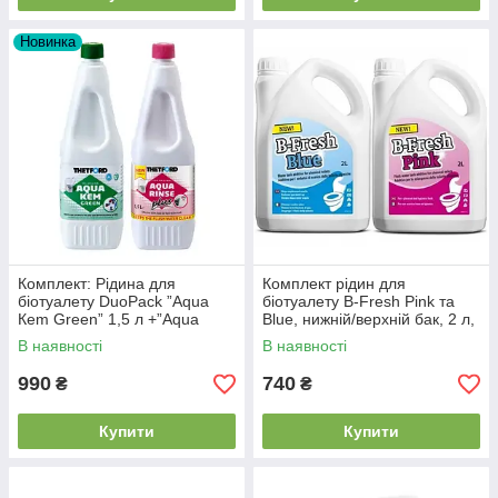
Новинка
Комплект: Рідина для
Комплект рідин для
біотуалету DuoPack ”Аqua
біотуалету B-Fresh Pink та
Кem Green” 1,5 л +”Аqua
Blue, нижній/верхній бак, 2 л,
Rinse Plus” 1,5 л
Thetford
В наявності
В наявності
990
740
₴
₴
Купити
Купити