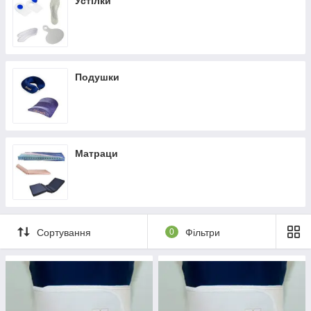
Устілки
На шию
На стегно
На коліно
Подушки
Матраци
Сортування
0
Фільтри