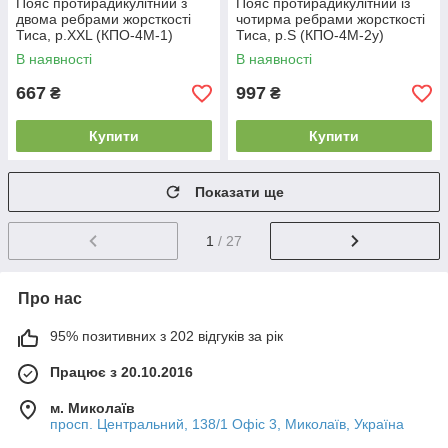
Пояс протирадикулітний з
Пояс протирадикулітний із
двома ребрами жорсткості
чотирма ребрами жорсткості
Тиса, р.XXL (КПО-4М-1)
Тиса, р.S (КПО-4М-2у)
В наявності
В наявності
667
997
₴
₴
Купити
Купити
Показати ще
1
/ 27
Про нас
95% позитивних з 202 відгуків за рік
Працює з 20.10.2016
м. Миколаїв
просп. Центральний, 138/1 Офіс 3, Миколаїв, Україна