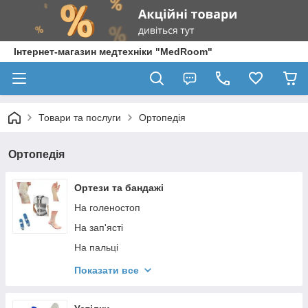
Інтернет-магазин медтехніки "MedRoom"
Товари та послуги
Ортопедія
Ортопедія
Ортези та бандажі
На голеностоп
На зап'ясті
На пальці
Корсети і коректори постави
Показати все
На лікоть
На плече