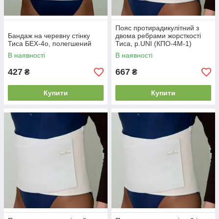
Пояс протирадикулітний з
Бандаж на черевну стінку
двома ребрами жорсткості
Тиса БЕХ-4о, полегшений
Тиса, р.UNI (КПО-4М-1)
В наявності
В наявності
427
667
₴
₴
Купити
Купити