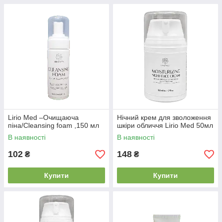
Lirio Med –Очищаюча
Нічний крем для зволоження
піна/Cleansing foam ,150 мл
шкіри обличчя Lirio Med 50мл
В наявності
В наявності
102
148
₴
₴
Купити
Купити