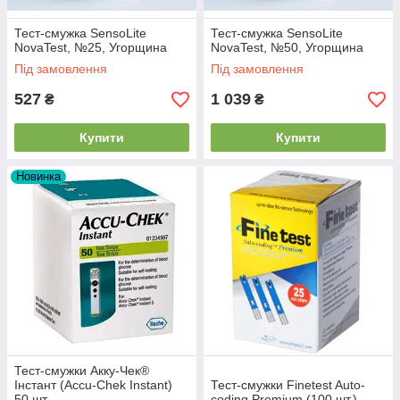
Тест-смужка SensoLite
Тест-смужка SensoLite
NovaTest, №25, Угорщина
NovaTest, №50, Угорщина
Під замовлення
Під замовлення
527
1 039
₴
₴
Купити
Купити
Новинка
Тест-смужки Акку-Чек®
Інстант (Accu-Chek Instant)
Тест-смужки Finetest Auto-
50 шт.
coding Premium (100 шт.)