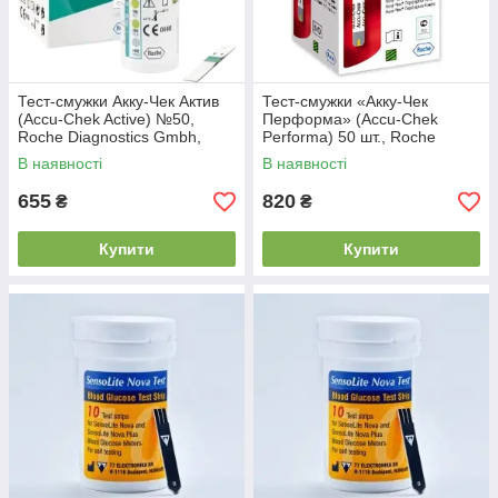
Тест-смужки Акку-Чек Актив
Тест-смужки «Акку-Чек
(Accu-Chek Active) №50,
Перформа» (Accu-Chek
Roche Diagnostics Gmbh,
Performa) 50 шт., Roche
Німеччина
Diagnostics Gmbh, Німеччина
В наявності
В наявності
655
820
₴
₴
Купити
Купити