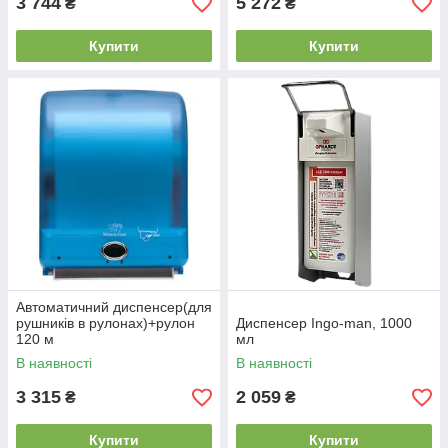
3 744
5 272
₴
₴
Купити
Купити
Автоматичний диспенсер(для
рушників в рулонах)+рулон
Диспенсер Ingo-man, 1000
120 м
мл
В наявності
В наявності
3 315
2 059
₴
₴
Купити
Купити