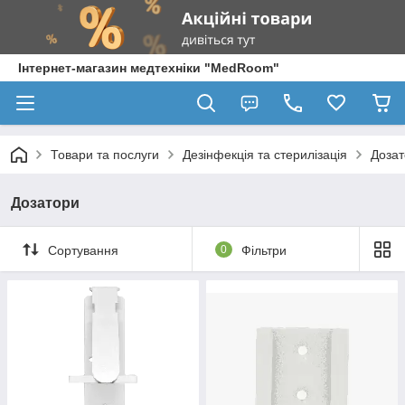
Інтернет-магазин медтехніки "MedRoom"
Товари та послуги
Дезінфекція та стерилізація
Доза
Дозатори
Сортування
0
Фільтри