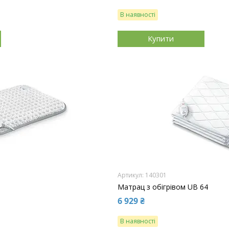
В наявності
Купити
140301
Матрац з обігрівом UB 64
6 929 ₴
В наявності