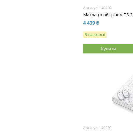
140292
Матрац з обігрівом TS 2
4 439 ₴
В наявності
Купити
140293