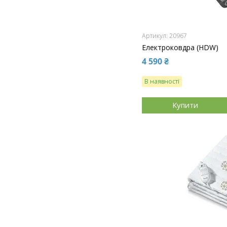
20967
Електроковдра (HDW)
4 590 ₴
В наявності
Купити