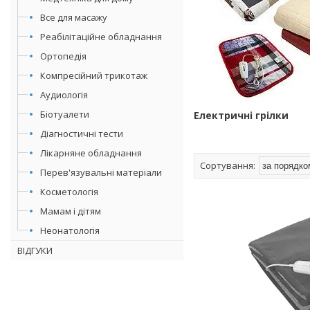
Все для масажу
Реабілітаційне обладнання
Ортопедія
Компресійний трикотаж
Аудиологія
Біотуалети
Електричні грілки
Діагностичні тести
Лікарняне обладнання
Перев'язувальні матеріали
Косметологія
Мамам і дітям
Неонатологія
ВІДГУКИ