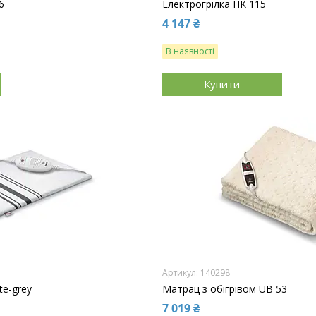
6
Електрогрілка HK 115
4 147 ₴
В наявності
Купити
140298
te-grey
Матрац з обігрівом UB 53
7 019 ₴