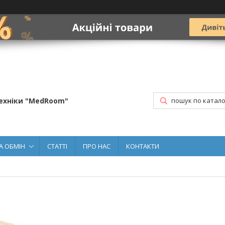
ехніки "MedRoom"
А ОБМІН
СТАТТІ
ПРО НАС
КОНТАКТИ