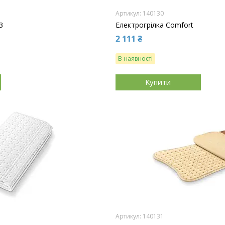
140130
3
Електрогрілка Comfort
2 111 ₴
В наявності
Купити
140131