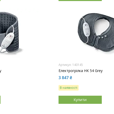
140145
y
Електрогрілка HK 54 Grey
3 847 ₴
В наявності
Купити