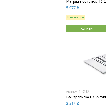
Матрац з обігрівом TS 2
5 977 ₴
В наявності
Купити
140135
Електрогрілка HK 25 Whi
2 214 ₴