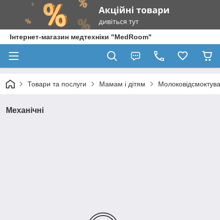
Інтернет-магазин медтехніки "MedRoom"
Товари та послуги
Мамам і дітям
Молоковідсмоктува
Механічні