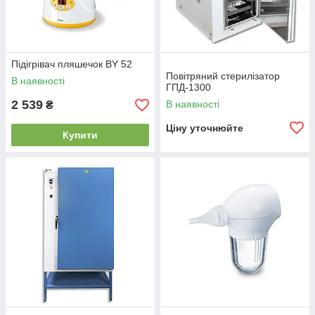
Підігрівач пляшечок BY 52
Повітряний стерилізатор
В наявності
ГПД-1300
2 539
В наявності
₴
Ціну уточнюйте
Купити