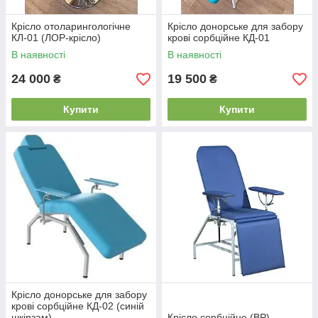
Крісло отоларингологічне
Крісло донорське для забору
КЛ-01 (ЛОР-крісло)
крові сорбційне КД-01
В наявності
В наявності
24 000
19 500
₴
₴
Купити
Купити
Крісло донорське для забору
крові сорбційне КД-02 (синій
шкірзам)
Крісло сорбційне (ВР)