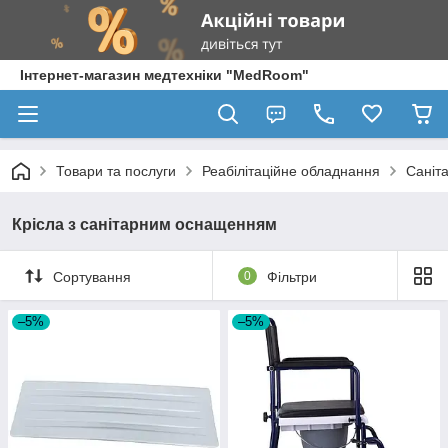
Інтернет-магазин медтехніки "MedRoom"
Товари та послуги
Реабілітаційне обладнання
Саніта
Крісла з санітарним оснащенням
Сортування
0
Фільтри
–5%
–5%