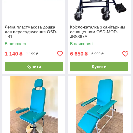
Легка пластмасова дошка
Крісло-каталка з санітарним
для пересаджування OSD-
оснащенням OSD-MOD-
TB1
JBS367A
В наявності
В наявності
1 140
6 650
₴
₴
1 199 ₴
6 999 ₴
Купити
Купити