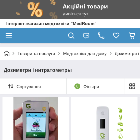
Інтернет-магазин медтехніки "MedRoom"
Товари та послуги
Медтехніка для дому
Дозиметри і
Дозиметри і нитратометры
Сортування
0
Фільтри