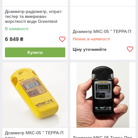
Дозиметр-радіометр, нітрат-
тестер та вимірювач
жорсткості води Greentest
eco 6 + риба
В наявності
Дозиметр МКС-05 " ТЕРРА-П
6 849
Немає в наявності
₴
Ціну уточнюйте
Купити
Дозиметр МКС-05 " ТЕРРА-П
плюс
Дозиметр МКС-05 Терра-Про