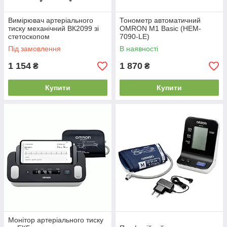
Вимірювач артеріального
Тонометр автоматичний
тиску механічний ВК2099 зі
OMRON M1 Basic (HEM-
стетоскопом
7090-LE)
Під замовлення
В наявності
1 154
1 870
₴
₴
Купити
Купити
Монітор артеріального тиску