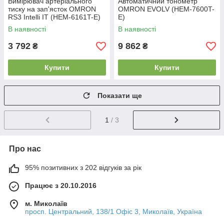
Вимірювач артеріального
Автоматичний тонометр
тиску на зап'ясток OMRON
OMRON EVOLV (HEM-7600T-
RS3 Intelli IT (HEM-6161T-E)
E)
В наявності
В наявності
3 792
9 862
₴
₴
Купити
Купити
Показати ще
1
/ 3
Про нас
95% позитивних з 202 відгуків за рік
Працює з 20.10.2016
м. Миколаїв
просп. Центральний, 138/1 Офіс 3, Миколаїв, Україна