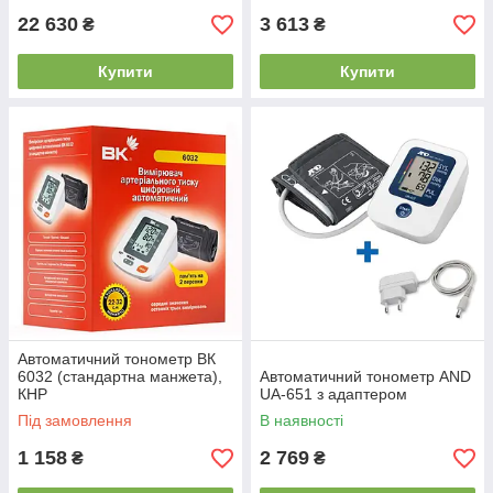
22 630
3 613
₴
₴
Купити
Купити
Автоматичний тонометр ВК
6032 (стандартна манжета),
Автоматичний тонометр AND
КНР
UA-651 з адаптером
Під замовлення
В наявності
1 158
2 769
₴
₴