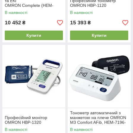
та ЕКГ
Професійний тонометр
OMRON Complete (HEM-
OMRON HBP-1120
7530T-E3)
В наявності
В наявності
10 452
15 393
₴
₴
Купити
Купити
Тонометр автоматичний з
Професійний монітор
манжетою на плече OMRON
OMRON HBP-1320
M3 Comfort AFib, HEM-7196-
FLE
В наявності
В наявності