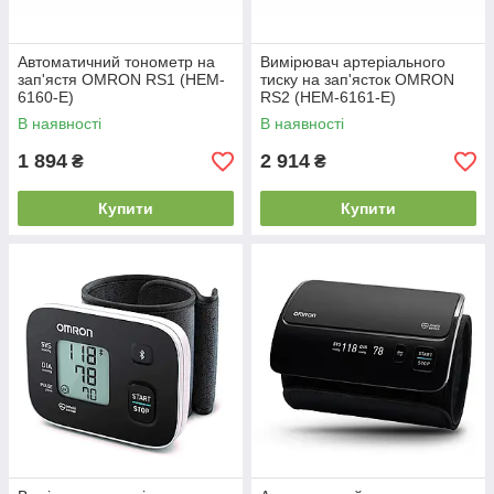
Автоматичний тонометр на
Вимірювач артеріального
зап'ястя OMRON RS1 (HEM-
тиску на зап'ясток OMRON
6160-E)
RS2 (НЕМ-6161-E)
В наявності
В наявності
1 894
2 914
₴
₴
Купити
Купити