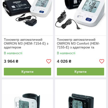
Тонометр автоматичний
Тонометр автоматичний
OMRON M3 (HEM-7154-E) з
OMRON M3 Comfort (HEM-
адаптером
7155-E) з адаптером та
манжетою Intelli Wrap 360
В наявності
В наявності
3 964
4 026
₴
₴
Купити
Купити