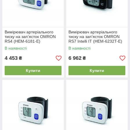
Вимірювач артеріального
Вимірювач артеріального
тиску на зап'ясток OMRON
тиску на зап'ясток OMRON
RS4 (НЕМ-6181-E)
RS7 Intelli IT (HEM-6232T-E)
В наявності
В наявності
4 453
6 962
₴
₴
Купити
Купити