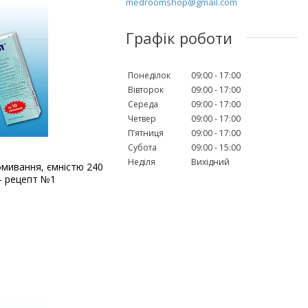
medroomshop@gmail.com
Графік роботи
Понеділок
09:00
17:00
Вівторок
09:00
17:00
Середа
09:00
17:00
Четвер
09:00
17:00
Пʼятниця
09:00
17:00
Субота
09:00
15:00
Неділя
Вихідний
омивання, ємністю 240
 - рецепт №1