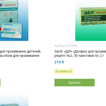
370006
 для промивання дитячий,
Засіб «ДІЛ» (Долфін) для промив
 засобом для промивання
рецепт №2, 30 пакетиків по 2 г
214 ₴
В наявності
Купити