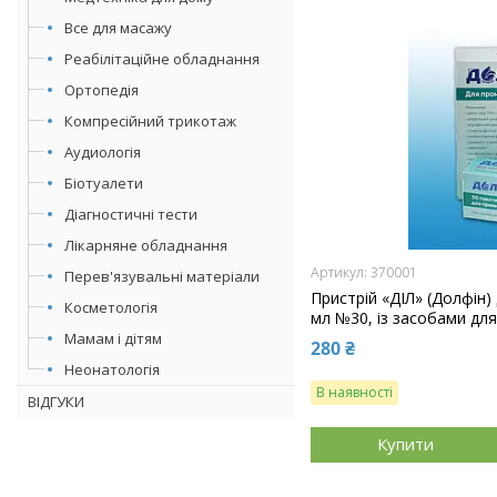
Все для масажу
Реабілітаційне обладнання
Ортопедія
Компресійний трикотаж
Аудиологія
Біотуалети
Діагностичні тести
Лікарняне обладнання
370001
Перев'язувальні матеріали
Пристрій «ДІЛ» (Долфін)
Косметологія
мл №30, із засобами дл
Мамам і дітям
280 ₴
Неонатологія
В наявності
ВІДГУКИ
Купити