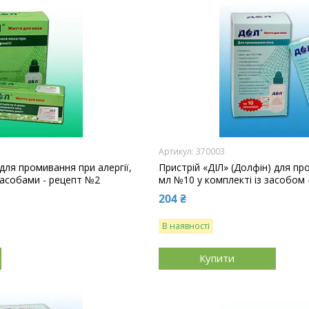
370003
 для промивання при алергії,
Пристрій «ДІЛ» (Долфін) для пр
засобами - рецепт №2
мл №10 у комплекті із засобом
204 ₴
В наявності
Купити