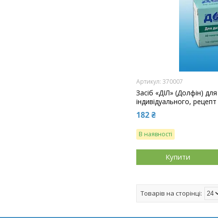
370007
Засіб «ДІЛ» (Долфін) д
індивідуального, рецепт 
182 ₴
В наявності
Купити