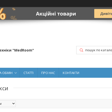
ехніки "MedRoom"
А ОБМІН
СТАТТІ
ПРО НАС
КОНТАКТИ
кси