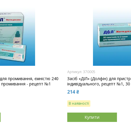
370005
 для промивання, ємністю 240
Засіб «ДІЛ» (Долфін) для прис
я промивання - рецепт №1
індивідуального, рецепт №1, 30 
214 ₴
В наявності
Купити